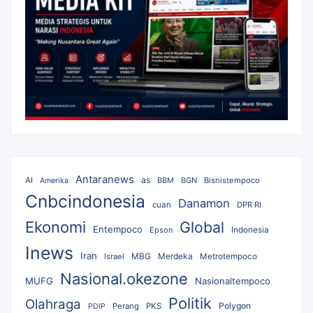
Antaranews
as
AI
BBM
BGN
Bisnistempoco
Amerika
Cnbcindonesia
Danamon
cuan
DPR RI
Ekonomi
Global
Entempoco
Epson
Indonesia
Inews
Iran
MBG
Merdeka
Israel
Metrotempoco
Nasional.okezone
MUFG
Nasionaltempoco
Politik
Olahraga
Polygon
Perang
PKS
PDIP