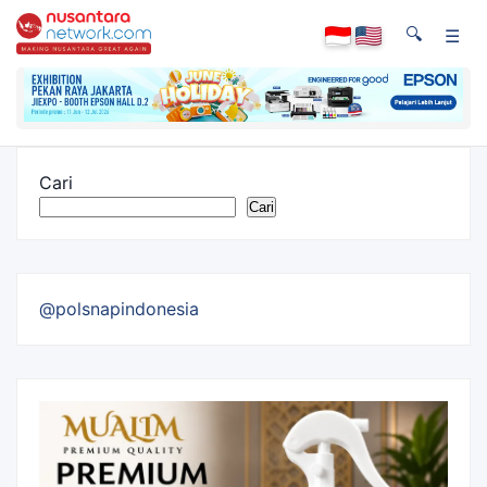
🔍
☰
Cari
Cari
@polsnapindonesia