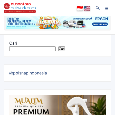
🔍
☰
Cari
Cari
@polsnapindonesia