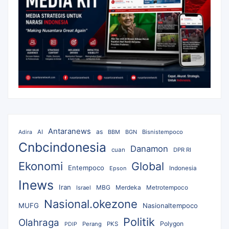
Antaranews
as
AI
BBM
BGN
Bisnistempoco
Adira
Cnbcindonesia
Danamon
cuan
DPR RI
Ekonomi
Global
Entempoco
Epson
Indonesia
Inews
Iran
MBG
Merdeka
Israel
Metrotempoco
Nasional.okezone
MUFG
Nasionaltempoco
Politik
Olahraga
Polygon
Perang
PKS
PDIP