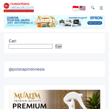
🔍
☰
Cari
Cari
@polsnapindonesia