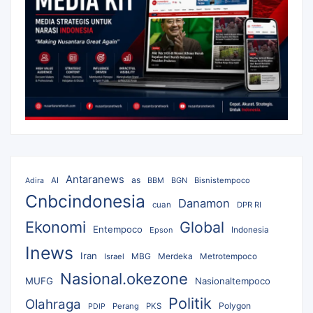
Antaranews
as
AI
BBM
BGN
Bisnistempoco
Adira
Cnbcindonesia
Danamon
cuan
DPR RI
Ekonomi
Global
Entempoco
Epson
Indonesia
Inews
Iran
MBG
Merdeka
Israel
Metrotempoco
Nasional.okezone
MUFG
Nasionaltempoco
Politik
Olahraga
Polygon
Perang
PKS
PDIP