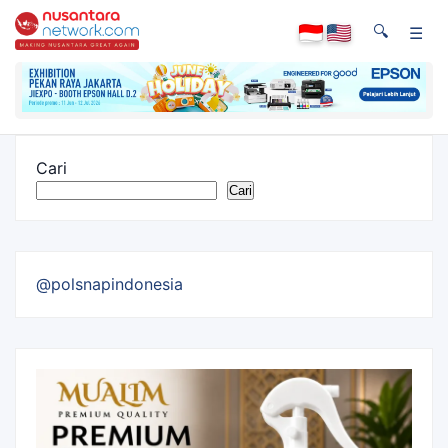
🔍
☰
Cari
Cari
@polsnapindonesia