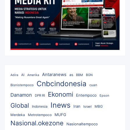
Antaranews
as
AI
BBM
BGN
Adira
Amerika
Cnbcindonesia
Bisnistempoco
cuan
Ekonomi
Danamon
Entempoco
DPR RI
Epson
Inews
Global
Iran
MBG
Indonesia
Israel
MUFG
Merdeka
Metrotempoco
Nasional.okezone
Nasionaltempoco