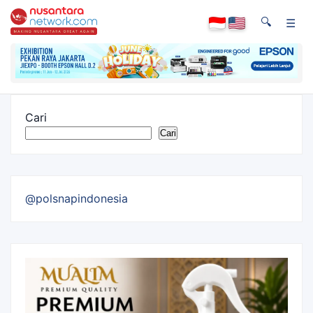
🔍
☰
Cari
Cari
@polsnapindonesia