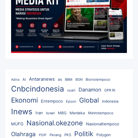
Antaranews
as
AI
BBM
BGN
Bisnistempoco
Adira
Cnbcindonesia
Danamon
cuan
DPR RI
Ekonomi
Global
Entempoco
Epson
Indonesia
Inews
Iran
MBG
Merdeka
Israel
Metrotempoco
Nasional.okezone
MUFG
Nasionaltempoco
Politik
Olahraga
Polygon
Perang
PKS
PDIP