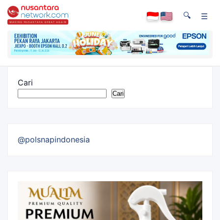
🔍
☰
Cari
Cari
@polsnapindonesia