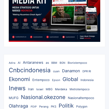
Antaranews
as
AI
BBM
BGN
Bisnistempoco
Adira
Cnbcindonesia
Danamon
cuan
DPR RI
Ekonomi
Global
Entempoco
Epson
Indonesia
Inews
Iran
MBG
Merdeka
Israel
Metrotempoco
Nasional.okezone
MUFG
Nasionaltempoco
Politik
Olahraga
Polygon
Perang
PKS
PDIP