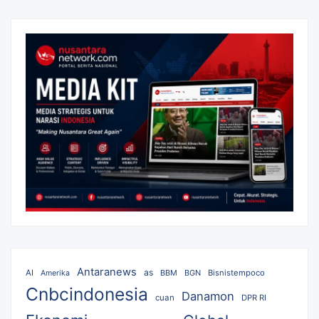
Antaranews
as
AI
BBM
BGN
Bisnistempoco
Amerika
Cnbcindonesia
Danamon
cuan
DPR RI