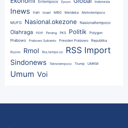
Ekonomi
Global
Entempoco
Epson
Indonesia
Inews
Iran
MBG
Merdeka
Israel
Metrotempoco
Nasional.okezone
MUFG
Nasionaltempoco
Politik
Olahraga
Polygon
Perang
PKS
PDIP
Prabowo
Republika
Prabowo Subianto
Presiden Prabowo
RSS Import
Rmol
Riyono
Rss.tempo.co
Sindonews
UMKM
Teknotempoco
Trump
Umum
Voi