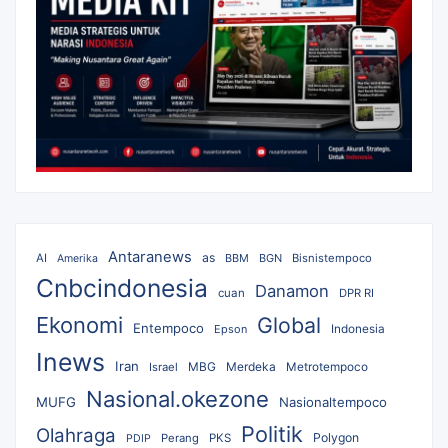
Antaranews
as
AI
BBM
BGN
Bisnistempoco
Amerika
Cnbcindonesia
Danamon
cuan
DPR RI
Ekonomi
Global
Entempoco
Epson
Indonesia
Inews
Iran
MBG
Merdeka
Israel
Metrotempoco
Nasional.okezone
MUFG
Nasionaltempoco
Politik
Olahraga
Polygon
Perang
PKS
PDIP