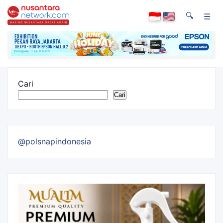
🔍
☰
Cari
Cari
@polsnapindonesia