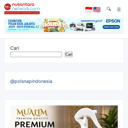
🔍
☰
Cari
Cari
@polsnapindonesia