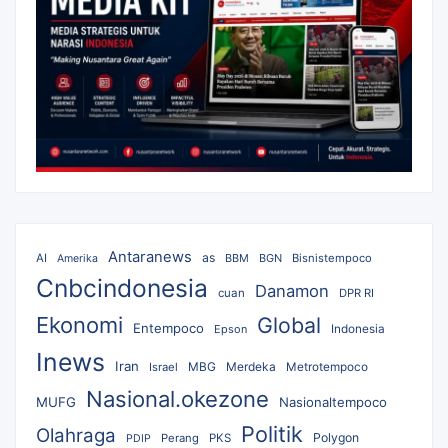
Antaranews
as
AI
BBM
BGN
Bisnistempoco
Amerika
Cnbcindonesia
Danamon
cuan
DPR RI
Ekonomi
Global
Entempoco
Epson
Indonesia
Inews
Iran
MBG
Merdeka
Israel
Metrotempoco
Nasional.okezone
MUFG
Nasionaltempoco
Politik
Olahraga
Polygon
Perang
PKS
PDIP