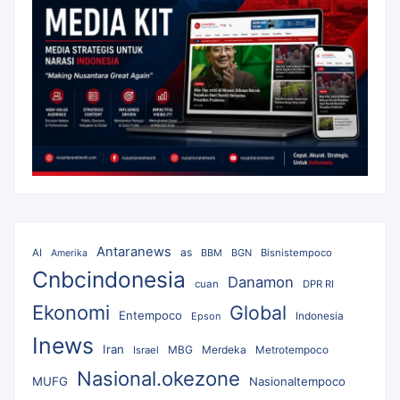
Antaranews
as
AI
BBM
BGN
Bisnistempoco
Amerika
Cnbcindonesia
Danamon
cuan
DPR RI
Ekonomi
Global
Entempoco
Epson
Indonesia
Inews
Iran
MBG
Merdeka
Israel
Metrotempoco
Nasional.okezone
MUFG
Nasionaltempoco