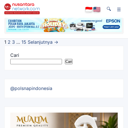
🔍
☰
Navigasi
1
2
3
…
15
Selanjutnya →
halaman
Cari
Cari
@polsnapindonesia