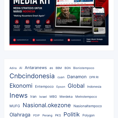
Antaranews
as
AI
BBM
BGN
Bisnistempoco
Adira
Cnbcindonesia
Danamon
cuan
DPR RI
Ekonomi
Global
Entempoco
Epson
Indonesia
Inews
Iran
MBG
Merdeka
Israel
Metrotempoco
Nasional.okezone
MUFG
Nasionaltempoco
Politik
Olahraga
Polygon
Perang
PKS
PDIP