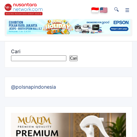
🔍
☰
Cari
Cari
@polsnapindonesia