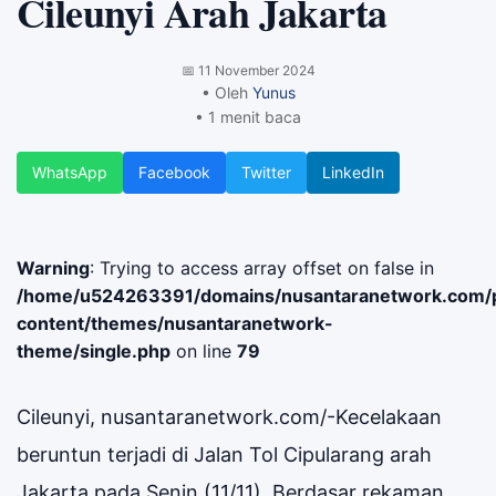
Cileunyi Arah Jakarta
📅
11 November 2024
• Oleh
Yunus
• 1 menit baca
WhatsApp
Facebook
Twitter
LinkedIn
Warning
: Trying to access array offset on false in
/home/u524263391/domains/nusantaranetwork.com/p
content/themes/nusantaranetwork-
theme/single.php
on line
79
Cileunyi, nusantaranetwork.com/-Kecelakaan
beruntun terjadi di Jalan Tol Cipularang arah
Jakarta pada Senin (11/11). Berdasar rekaman