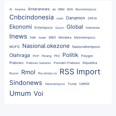
Antaranews
as
AI
BBM
BGN
Bisnistempoco
Amerika
Cnbcindonesia
Danamon
cuan
DPR RI
Ekonomi
Global
Entempoco
Epson
Indonesia
Inews
Iran
MBG
Merdeka
Israel
Metrotempoco
Nasional.okezone
MUFG
Nasionaltempoco
Politik
Olahraga
Polygon
Perang
PKS
PDIP
Prabowo
Republika
Prabowo Subianto
Presiden Prabowo
RSS Import
Rmol
Riyono
Rss.tempo.co
Sindonews
UMKM
Teknotempoco
Trump
Umum
Voi