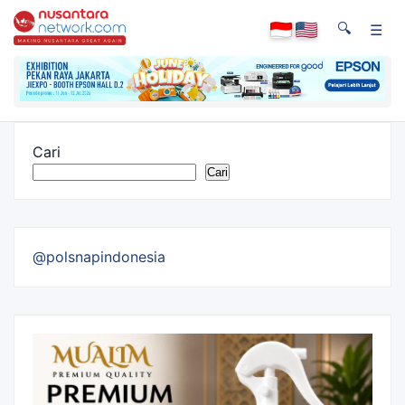
🔍
☰
Cari
Cari
@polsnapindonesia