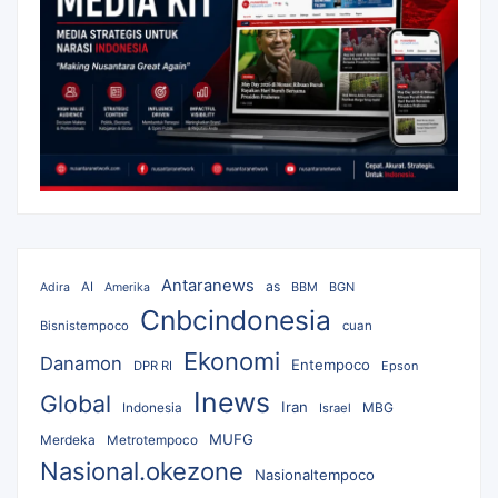
Antaranews
as
AI
BBM
BGN
Adira
Amerika
Cnbcindonesia
Bisnistempoco
cuan
Ekonomi
Danamon
Entempoco
DPR RI
Epson
Inews
Global
Iran
MBG
Indonesia
Israel
MUFG
Merdeka
Metrotempoco
Nasional.okezone
Nasionaltempoco