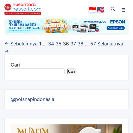
🔍
☰
Navigasi
← Sebelumnya
1
…
34
35
36
37
38
…
57
Selanjutnya
halaman
→
Cari
Cari
@polsnapindonesia