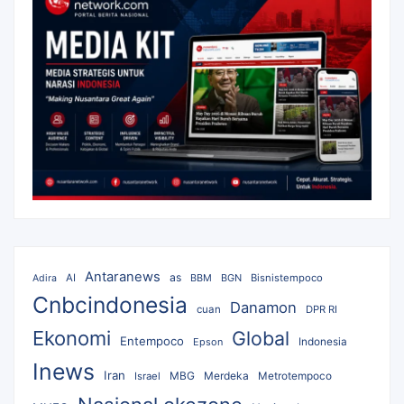
Antaranews
as
AI
BBM
BGN
Bisnistempoco
Adira
Cnbcindonesia
Danamon
cuan
DPR RI
Ekonomi
Global
Entempoco
Epson
Indonesia
Inews
Iran
MBG
Merdeka
Israel
Metrotempoco