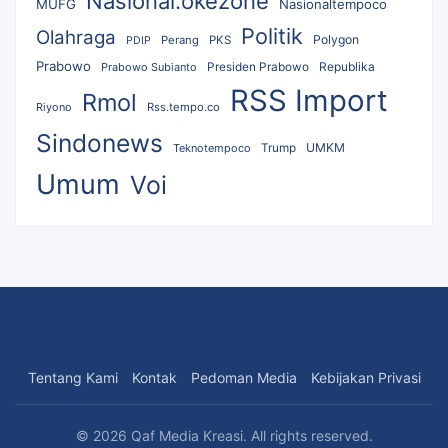
Nasional.okezone
MUFG
Nasionaltempoco
Politik
Olahraga
Polygon
Perang
PKS
PDIP
Prabowo
Republika
Prabowo Subianto
Presiden Prabowo
RSS Import
Rmol
Riyono
Rss.tempo.co
Sindonews
UMKM
Teknotempoco
Trump
Umum
Voi
Tentang Kami
Kontak
Pedoman Media
Kebijakan Privasi
© 2026 Qaf Media Kreasi. All rights reserved.