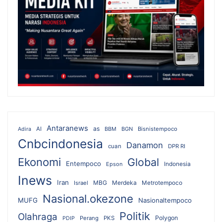
Antaranews
as
AI
BBM
BGN
Bisnistempoco
Adira
Cnbcindonesia
Danamon
cuan
DPR RI
Ekonomi
Global
Entempoco
Epson
Indonesia
Inews
Iran
MBG
Merdeka
Israel
Metrotempoco
Nasional.okezone
MUFG
Nasionaltempoco
Politik
Olahraga
Polygon
Perang
PKS
PDIP