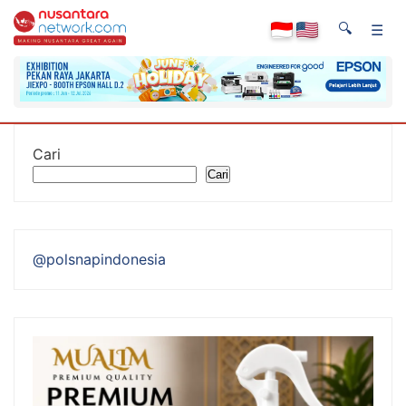
🔍
☰
Cari
Cari
@polsnapindonesia