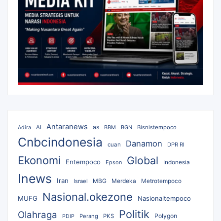
Antaranews
as
AI
BBM
BGN
Bisnistempoco
Adira
Cnbcindonesia
Danamon
cuan
DPR RI
Ekonomi
Global
Entempoco
Epson
Indonesia
Inews
Iran
MBG
Merdeka
Israel
Metrotempoco
Nasional.okezone
MUFG
Nasionaltempoco
Politik
Olahraga
Polygon
Perang
PKS
PDIP