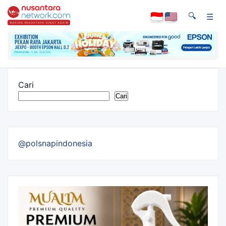
🔍
☰
Cari
Cari
@polsnapindonesia