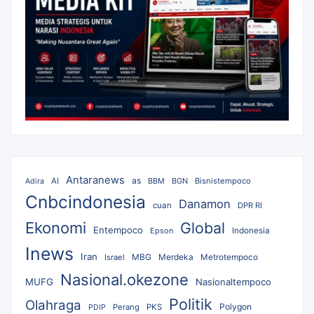
Antaranews
as
AI
BBM
BGN
Bisnistempoco
Adira
Cnbcindonesia
Danamon
cuan
DPR RI
Ekonomi
Global
Entempoco
Epson
Indonesia
Inews
Iran
MBG
Merdeka
Israel
Metrotempoco
Nasional.okezone
MUFG
Nasionaltempoco
Politik
Olahraga
Polygon
Perang
PKS
PDIP