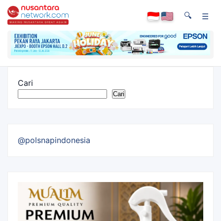
🔍
☰
Cari
Cari
@polsnapindonesia