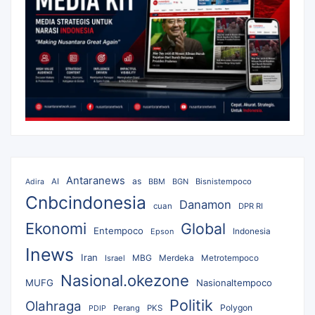
Antaranews
as
AI
BBM
BGN
Bisnistempoco
Adira
Cnbcindonesia
Danamon
cuan
DPR RI
Ekonomi
Global
Entempoco
Epson
Indonesia
Inews
Iran
MBG
Merdeka
Israel
Metrotempoco
Nasional.okezone
MUFG
Nasionaltempoco
Politik
Olahraga
Polygon
Perang
PKS
PDIP