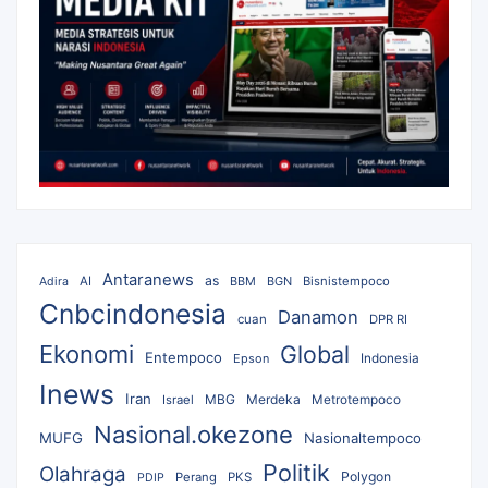
Antaranews
as
AI
BBM
BGN
Bisnistempoco
Adira
Cnbcindonesia
Danamon
cuan
DPR RI
Ekonomi
Global
Entempoco
Epson
Indonesia
Inews
Iran
MBG
Merdeka
Israel
Metrotempoco
Nasional.okezone
MUFG
Nasionaltempoco
Politik
Olahraga
Polygon
Perang
PKS
PDIP