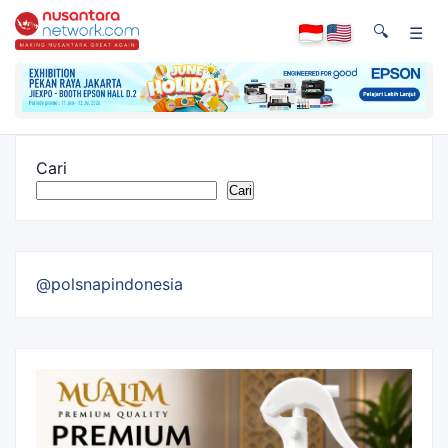
🔍
☰
Cari
Cari
@polsnapindonesia