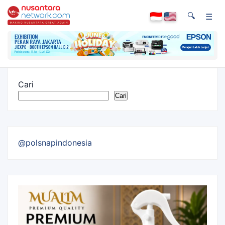
🔍
☰
Cari
Cari
@polsnapindonesia