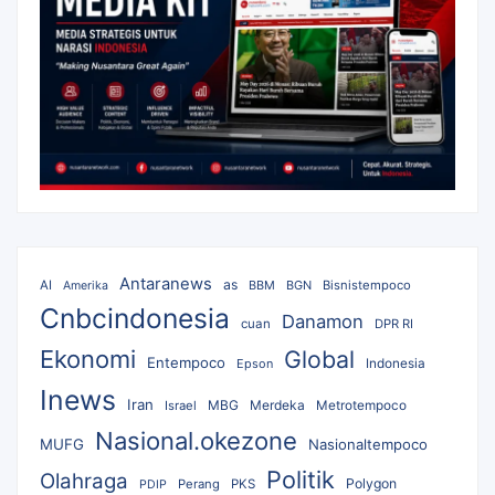
Antaranews
as
AI
BBM
BGN
Bisnistempoco
Amerika
Cnbcindonesia
Danamon
cuan
DPR RI
Ekonomi
Global
Entempoco
Epson
Indonesia
Inews
Iran
MBG
Merdeka
Israel
Metrotempoco
Nasional.okezone
MUFG
Nasionaltempoco
Politik
Olahraga
Polygon
Perang
PKS
PDIP