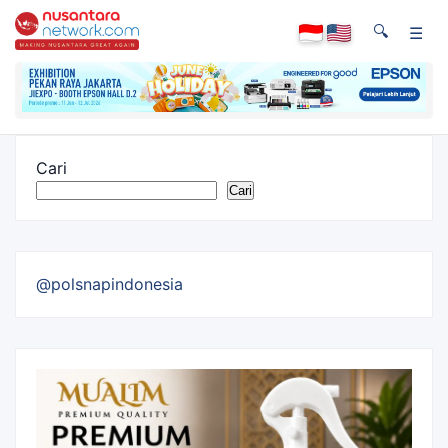
🔍
☰
Cari
Cari
@polsnapindonesia