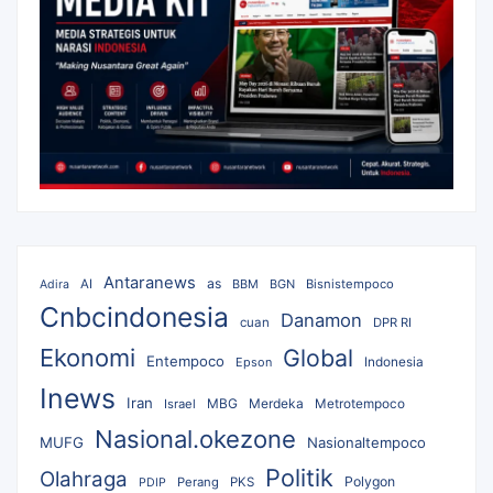
Antaranews
as
AI
BBM
BGN
Bisnistempoco
Adira
Cnbcindonesia
Danamon
cuan
DPR RI
Ekonomi
Global
Entempoco
Epson
Indonesia
Inews
Iran
MBG
Merdeka
Israel
Metrotempoco
Nasional.okezone
MUFG
Nasionaltempoco
Politik
Olahraga
Polygon
Perang
PKS
PDIP