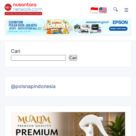
🔍
☰
Cari
Cari
@polsnapindonesia