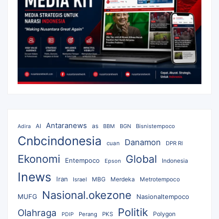
Antaranews
as
AI
BBM
BGN
Bisnistempoco
Adira
Cnbcindonesia
Danamon
cuan
DPR RI
Ekonomi
Global
Entempoco
Epson
Indonesia
Inews
Iran
MBG
Merdeka
Israel
Metrotempoco
Nasional.okezone
MUFG
Nasionaltempoco
Politik
Olahraga
Polygon
Perang
PKS
PDIP