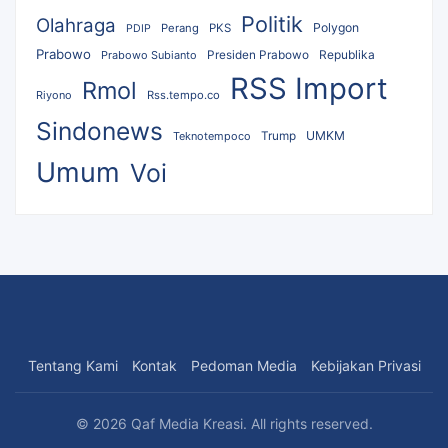
Politik
Olahraga
Polygon
Perang
PKS
PDIP
Prabowo
Republika
Prabowo Subianto
Presiden Prabowo
RSS Import
Rmol
Riyono
Rss.tempo.co
Sindonews
UMKM
Teknotempoco
Trump
Umum
Voi
Tentang Kami
Kontak
Pedoman Media
Kebijakan Privasi
© 2026 Qaf Media Kreasi. All rights reserved.