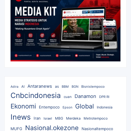
Antaranews
as
AI
BBM
BGN
Bisnistempoco
Adira
Cnbcindonesia
Danamon
cuan
DPR RI
Ekonomi
Global
Entempoco
Epson
Indonesia
Inews
Iran
MBG
Merdeka
Israel
Metrotempoco
Nasional.okezone
MUFG
Nasionaltempoco