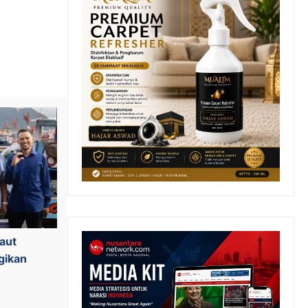
aut
gikan