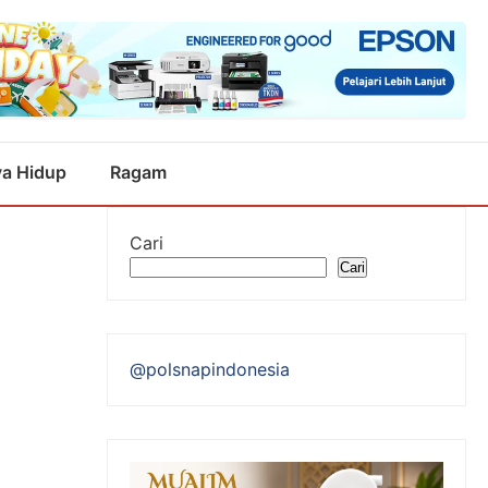
a Hidup
Ragam
Cari
Cari
@polsnapindonesia