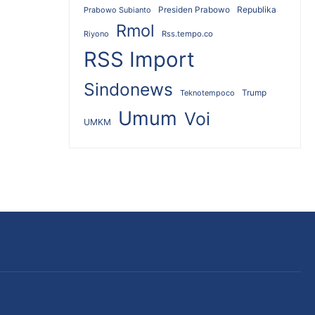
Republika
Prabowo Subianto
Presiden Prabowo
Rmol
Riyono
Rss.tempo.co
RSS Import
Sindonews
Teknotempoco
Trump
Umum
Voi
UMKM