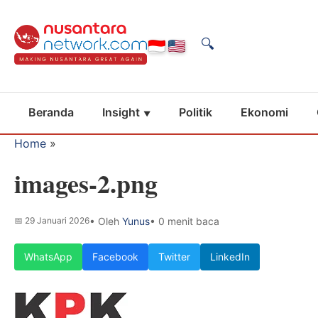
🔍
Beranda
Insight
Politik
Ekonomi
Home
»
images-2.png
📅
29 Januari 2026
• Oleh
Yunus
• 0 menit baca
WhatsApp
Facebook
Twitter
LinkedIn