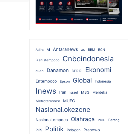
Antaranews
as
AI
BBM
BGN
Adira
Cnbcindonesia
Bisnistempoco
Ekonomi
Danamon
cuan
DPR RI
Global
Entempoco
Epson
Indonesia
Inews
Iran
MBG
Merdeka
Israel
MUFG
Metrotempoco
Nasional.okezone
Olahraga
Nasionaltempoco
Perang
PDIP
Politik
Prabowo
Polygon
PKS