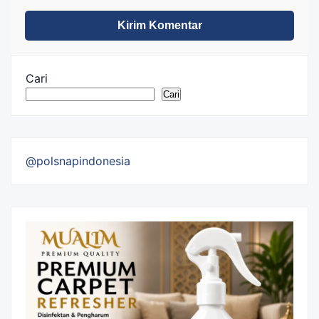
Cari
Cari
@polsnapindonesia