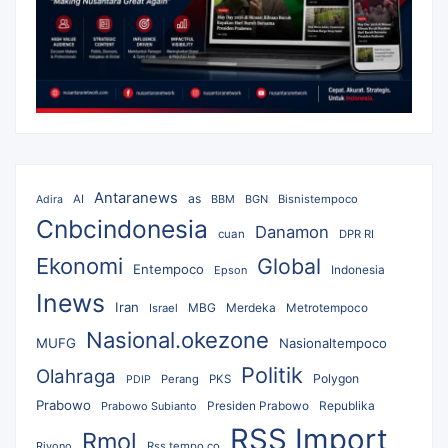
Antaranews
as
AI
BBM
BGN
Bisnistempoco
Adira
Cnbcindonesia
Danamon
cuan
DPR RI
Ekonomi
Global
Entempoco
Epson
Indonesia
Inews
Iran
MBG
Merdeka
Israel
Metrotempoco
Nasional.okezone
MUFG
Nasionaltempoco
Politik
Olahraga
Polygon
Perang
PKS
PDIP
Prabowo
Republika
Prabowo Subianto
Presiden Prabowo
RSS Import
Rmol
Riyono
Rss.tempo.co