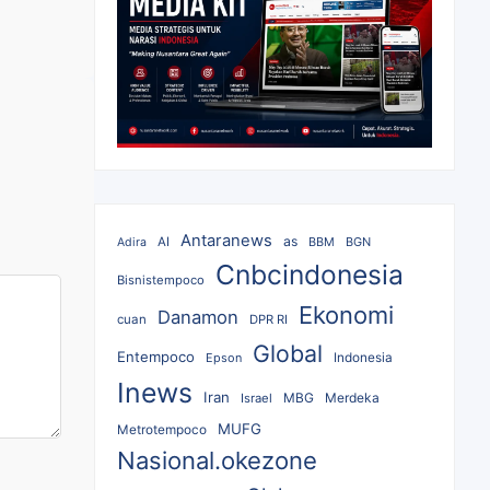
Antaranews
as
AI
BBM
BGN
Adira
Cnbcindonesia
Bisnistempoco
Ekonomi
Danamon
cuan
DPR RI
Global
Entempoco
Epson
Indonesia
Inews
Iran
MBG
Merdeka
Israel
MUFG
Metrotempoco
Nasional.okezone