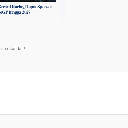
resini Racing Dapat Sponsor
toGP hingga 2027
jib ditandai
*