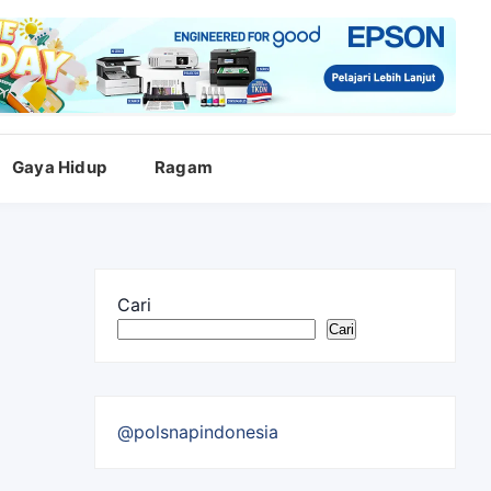
Gaya Hidup
Ragam
Cari
Cari
@polsnapindonesia