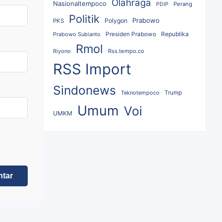
Olahraga
Nasionaltempoco
Perang
PDIP
Politik
Prabowo
Polygon
PKS
Republika
Prabowo Subianto
Presiden Prabowo
Rmol
Riyono
Rss.tempo.co
RSS Import
Sindonews
Teknotempoco
Trump
Umum
Voi
UMKM