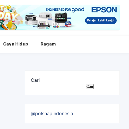
Gaya Hidup
Ragam
Cari
Cari
@polsnapindonesia