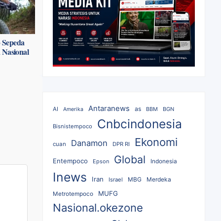
p Sepeda
 Nasional
Antaranews
as
AI
BBM
BGN
Amerika
Cnbcindonesia
Bisnistempoco
Ekonomi
Danamon
cuan
DPR RI
Global
Entempoco
Epson
Indonesia
Inews
Iran
MBG
Merdeka
Israel
MUFG
Metrotempoco
Nasional.okezone