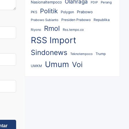
Olahraga
Nasionaltempoco
Perang
PDIP
Politik
Prabowo
Polygon
PKS
Republika
Prabowo Subianto
Presiden Prabowo
Rmol
Riyono
Rss.tempo.co
RSS Import
Sindonews
Teknotempoco
Trump
Umum
Voi
UMKM