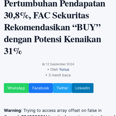
Pertumbuhan Pendapatan
30,8%, FAC Sekuritas
Rekomendasikan “BUY”
dengan Potensi Kenaikan
31%
📅
12 September 2024
• Oleh
Yunus
• 3 menit baca
WhatsApp
Facebook
Twitter
LinkedIn
Warning
: Trying to access array offset on false in