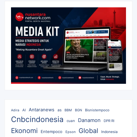
Antaranews
as
AI
BBM
BGN
Bisnistempoco
Adira
Cnbcindonesia
Danamon
cuan
DPR RI
Ekonomi
Global
Entempoco
Epson
Indonesia