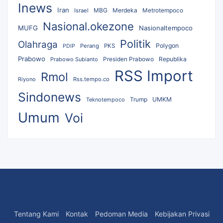
Inews
Iran
MBG
Merdeka
Israel
Metrotempoco
Nasional.okezone
MUFG
Nasionaltempoco
Politik
Olahraga
Polygon
Perang
PKS
PDIP
Prabowo
Republika
Prabowo Subianto
Presiden Prabowo
RSS Import
Rmol
Riyono
Rss.tempo.co
Sindonews
UMKM
Teknotempoco
Trump
Umum
Voi
Tentang Kami
Kontak
Pedoman Media
Kebijakan Privasi