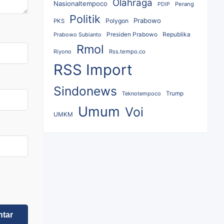
Olahraga
Nasionaltempoco
Perang
PDIP
Politik
Prabowo
Polygon
PKS
Republika
Prabowo Subianto
Presiden Prabowo
Rmol
Riyono
Rss.tempo.co
RSS Import
Sindonews
Teknotempoco
Trump
Umum
Voi
UMKM