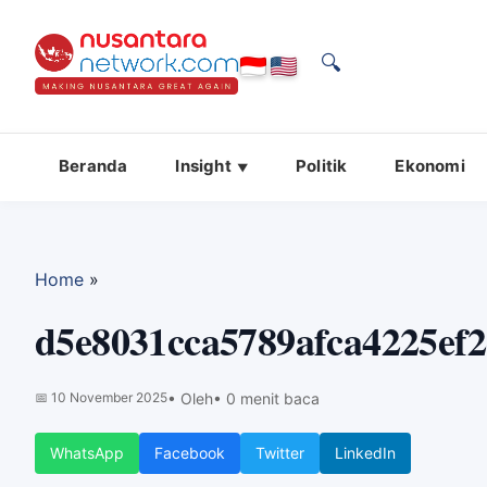
🔍
Beranda
Insight
Politik
Ekonomi
Home
»
d5e8031cca5789afca4225ef
📅
10 November 2025
• Oleh
• 0 menit baca
WhatsApp
Facebook
Twitter
LinkedIn