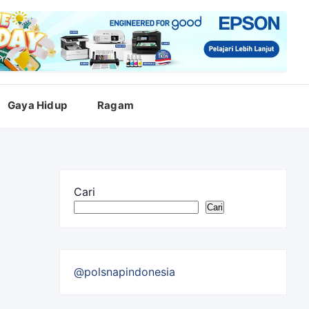
Gaya Hidup
Ragam
Cari
Cari
@polsnapindonesia