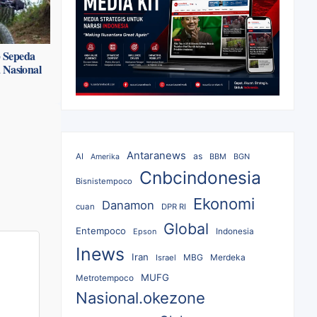
p Sepeda
 Nasional
Antaranews
as
AI
BBM
BGN
Amerika
Cnbcindonesia
Bisnistempoco
Ekonomi
Danamon
cuan
DPR RI
Global
Entempoco
Epson
Indonesia
Inews
Iran
MBG
Merdeka
Israel
MUFG
Metrotempoco
Nasional.okezone