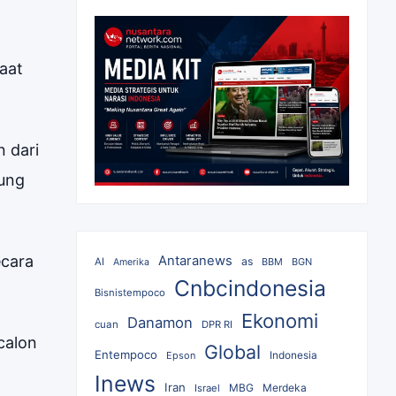
aat
 dari
kung
ecara
Antaranews
as
AI
BBM
BGN
Amerika
Cnbcindonesia
Bisnistempoco
Ekonomi
Danamon
cuan
DPR RI
calon
Global
Entempoco
Epson
Indonesia
Inews
Iran
MBG
Merdeka
Israel