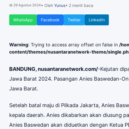
📅
29 Agustus 2024
• Oleh
Yunus
• 2 menit baca
WhatsApp
Facebook
Twitter
LinkedIn
Warning
: Trying to access array offset on false in
/ho
content/themes/nusantaranetwork-theme/single.p
BANDUNG, nusantaranetwork.com/
-Kejutan dip
Jawa Barat 2024. Pasangan Anies Baswedan-Ono 
Jawa Barat.
Setelah batal maju di Pilkada Jakarta, Anies Ba
kepala daerah. Anies dikabarkan akan diusung p
Anies Baswedan akan diduetkan dengan Ketua PD