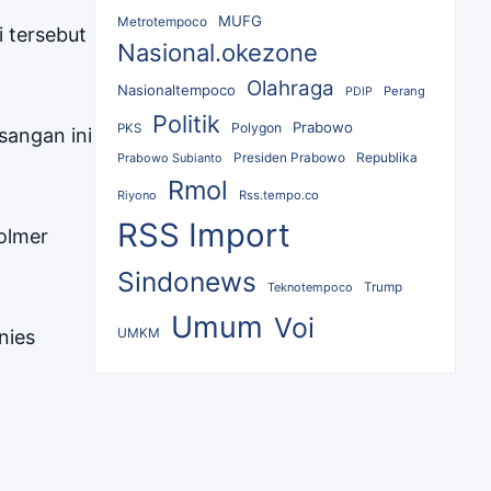
MUFG
Metrotempoco
 tersebut
Nasional.okezone
Olahraga
Nasionaltempoco
Perang
PDIP
Politik
Prabowo
Polygon
PKS
sangan ini
Republika
Prabowo Subianto
Presiden Prabowo
Rmol
Riyono
Rss.tempo.co
RSS Import
olmer
Sindonews
Teknotempoco
Trump
Umum
Voi
UMKM
nies