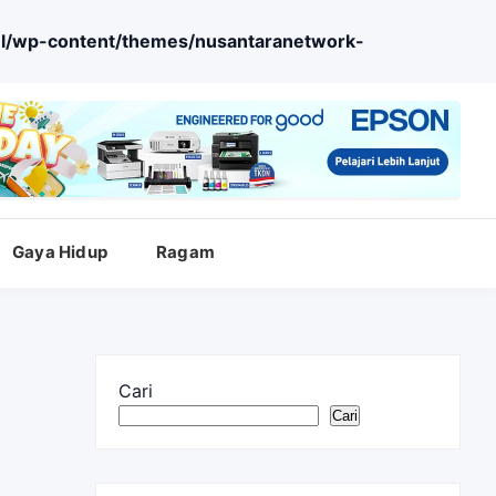
l/wp-content/themes/nusantaranetwork-
Gaya Hidup
Ragam
Cari
Cari