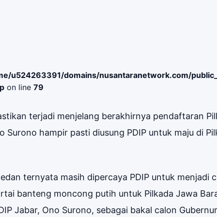
me/u524263391/domains/nusantaranetwork.com/public
hp
on line
79
astikan terjadi menjelang berakhirnya pendaftaran Pi
Surono hampir pasti diusung PDIP untuk maju di Pi
swedan ternyata masih dipercaya PDIP untuk menjadi 
artai banteng moncong putih untuk Pilkada Jawa Bar
IP Jabar, Ono Surono, sebagai bakal calon Gubernu