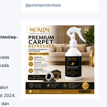
@polsnapindonesia
_html/wp-
lkada
lkada
calon
at 2024.
r dan