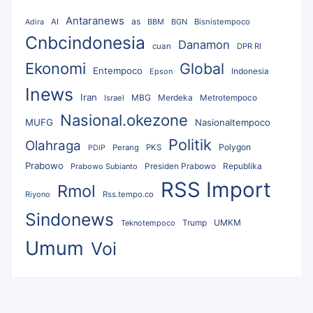
Antaranews
as
AI
BBM
BGN
Bisnistempoco
Adira
Cnbcindonesia
Danamon
cuan
DPR RI
Ekonomi
Global
Entempoco
Epson
Indonesia
Inews
Iran
MBG
Merdeka
Israel
Metrotempoco
Nasional.okezone
MUFG
Nasionaltempoco
Politik
Olahraga
Polygon
Perang
PKS
PDIP
Prabowo
Republika
Prabowo Subianto
Presiden Prabowo
RSS Import
Rmol
Riyono
Rss.tempo.co
Sindonews
UMKM
Teknotempoco
Trump
Umum
Voi