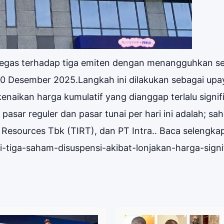
 tegas terhadap tiga emiten dengan menangguhkan s
10 Desember 2025.Langkah ini dilakukan sebagai upa
enaikan harga kumulatif yang dianggap terlalu signif
asar reguler dan pasar tunai per hari ini adalah; sa
esources Tbk (TIRT), dan PT Intra.. Baca selengka
ei-tiga-saham-disuspensi-akibat-lonjakan-harga-signi