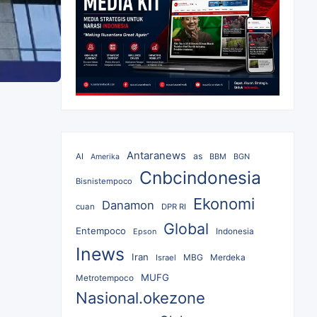
Antaranews
as
AI
BBM
BGN
Amerika
Cnbcindonesia
Bisnistempoco
Ekonomi
Danamon
cuan
DPR RI
Global
Entempoco
Epson
Indonesia
Inews
Iran
MBG
Merdeka
Israel
MUFG
Metrotempoco
Nasional.okezone