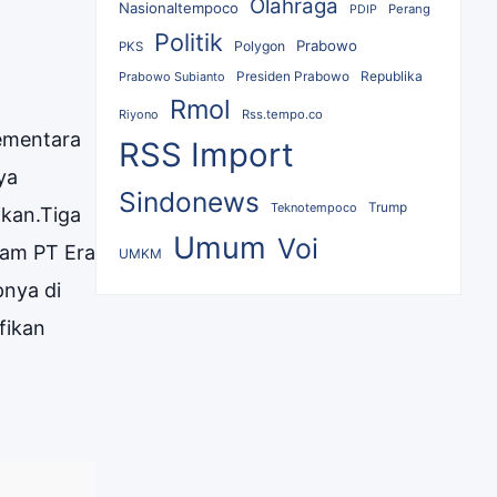
Olahraga
Nasionaltempoco
Perang
PDIP
Politik
Prabowo
Polygon
PKS
Republika
Prabowo Subianto
Presiden Prabowo
Rmol
Riyono
Rss.tempo.co
ementara
RSS Import
ya
Sindonews
Teknotempoco
Trump
ikan.Tiga
Umum
Voi
ham PT Era
UMKM
pnya di
fikan