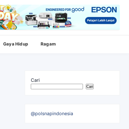
Gaya Hidup
Ragam
Cari
Cari
@polsnapindonesia