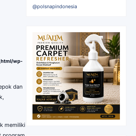
@polsnapindonesia
_html/wp-
Depok dan
k,
k memiliki
ut program