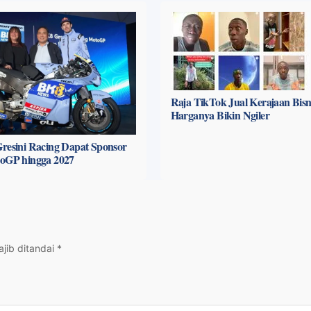
Raja TikTok Jual Kerajaan Bisni
Harganya Bikin Ngiler
resini Racing Dapat Sponsor
toGP hingga 2027
jib ditandai
*