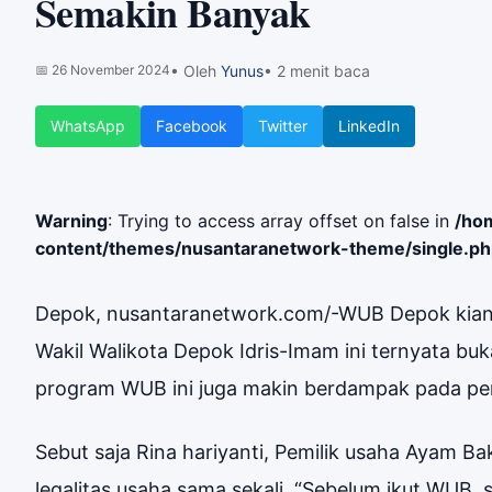
Semakin Banyak
📅
26 November 2024
• Oleh
Yunus
• 2 menit baca
WhatsApp
Facebook
Twitter
LinkedIn
Warning
: Trying to access array offset on false in
/ho
content/themes/nusantaranetwork-theme/single.p
Depok, nusantaranetwork.com/-WUB Depok kian di
Wakil Walikota Depok Idris-Imam ini ternyata bu
program WUB ini juga makin berdampak pada p
Sebut saja Rina hariyanti, Pemilik usaha Ayam 
legalitas usaha sama sekali. “Sebelum ikut WUB, s