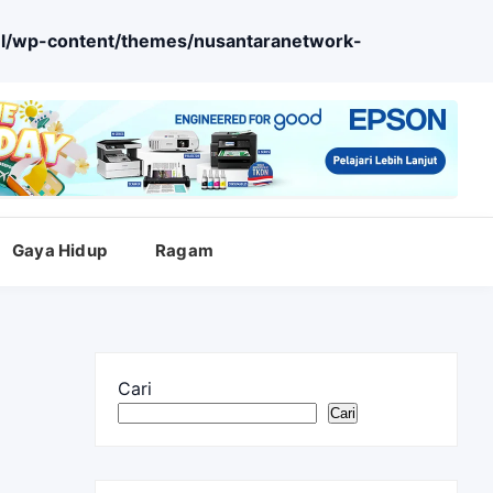
l/wp-content/themes/nusantaranetwork-
Gaya Hidup
Ragam
Cari
Cari