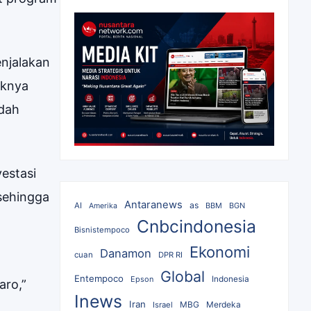
njalakan
aknya
udah
estasi
sehingga
Antaranews
as
AI
BBM
BGN
Amerika
Cnbcindonesia
Bisnistempoco
Ekonomi
Danamon
cuan
DPR RI
Global
Entempoco
Epson
Indonesia
aro,”
Inews
Iran
MBG
Merdeka
Israel