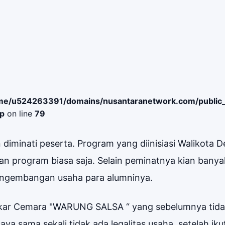
me/u524263391/domains/nusantaranetwork.com/public
hp
on line
79
minati peserta. Program yang diinisiasi Walikota 
kan program biasa saja. Selain peminatnya kian banya
engembangan usaha para alumninya.
Bakar Cemara "WARUNG SALSA “ yang sebelumnya tida
aya sama sekali tidak ada legalitas usaha, setelah ik