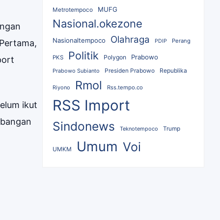
MUFG
Metrotempoco
Nasional.okezone
ingan
Olahraga
Nasionaltempoco
Perang
 Pertama,
PDIP
Politik
Prabowo
Polygon
PKS
port
Republika
Prabowo Subianto
Presiden Prabowo
Rmol
Riyono
Rss.tempo.co
RSS Import
elum ikut
embangan
Sindonews
Teknotempoco
Trump
Umum
Voi
UMKM