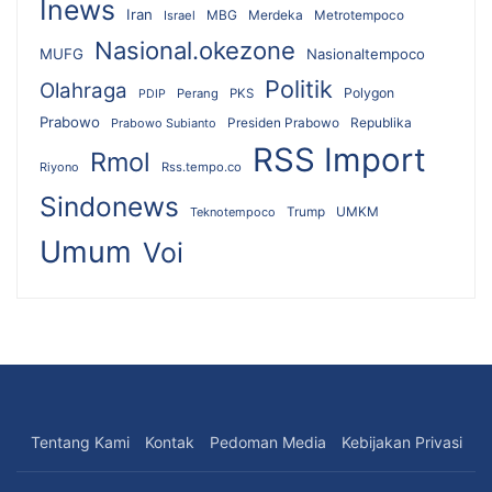
Inews
Iran
MBG
Merdeka
Israel
Metrotempoco
Nasional.okezone
MUFG
Nasionaltempoco
Politik
Olahraga
Polygon
Perang
PKS
PDIP
Prabowo
Republika
Prabowo Subianto
Presiden Prabowo
RSS Import
Rmol
Riyono
Rss.tempo.co
Sindonews
UMKM
Teknotempoco
Trump
Umum
Voi
Tentang Kami
Kontak
Pedoman Media
Kebijakan Privasi