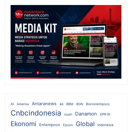
Antaranews
as
AI
BBM
BGN
Bisnistempoco
Amerika
Cnbcindonesia
Danamon
cuan
DPR RI
Ekonomi
Global
Entempoco
Epson
Indonesia