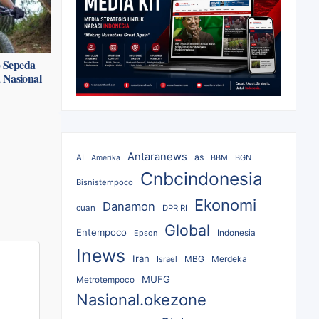
p Sepeda
 Nasional
Antaranews
as
AI
BBM
BGN
Amerika
Cnbcindonesia
Bisnistempoco
Ekonomi
Danamon
cuan
DPR RI
Global
Entempoco
Epson
Indonesia
Inews
Iran
MBG
Merdeka
Israel
MUFG
Metrotempoco
Nasional.okezone