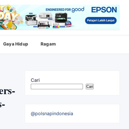
Gaya Hidup
Ragam
Cari
ers-
Cari
s-
@polsnapindonesia