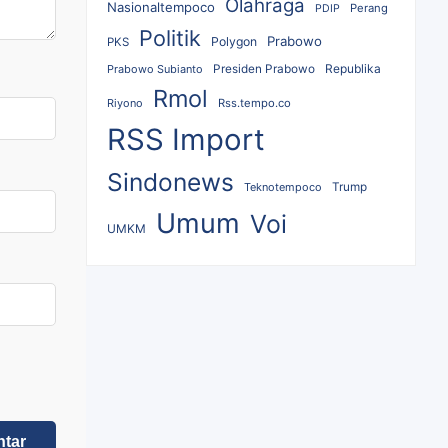
Olahraga
Nasionaltempoco
Perang
PDIP
Politik
Prabowo
Polygon
PKS
Republika
Prabowo Subianto
Presiden Prabowo
Rmol
Riyono
Rss.tempo.co
RSS Import
Sindonews
Teknotempoco
Trump
Umum
Voi
UMKM