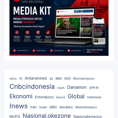
Antaranews
as
AI
BBM
BGN
Bisnistempoco
Adira
Cnbcindonesia
Danamon
cuan
DPR RI
Ekonomi
Global
Entempoco
Epson
Indonesia
Inews
Iran
MBG
Merdeka
Israel
Metrotempoco
Nasional.okezone
MUFG
Nasionaltempoco