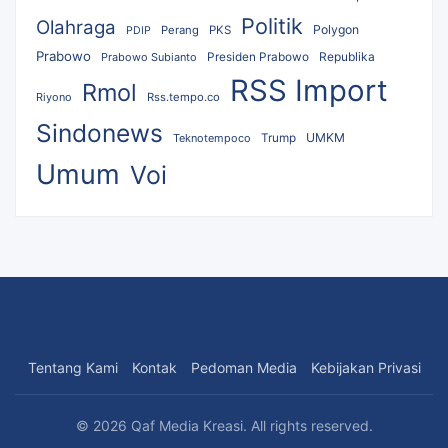
Politik
Olahraga
Polygon
Perang
PKS
PDIP
Prabowo
Republika
Prabowo Subianto
Presiden Prabowo
RSS Import
Rmol
Riyono
Rss.tempo.co
Sindonews
UMKM
Teknotempoco
Trump
Umum
Voi
Tentang Kami
Kontak
Pedoman Media
Kebijakan Privasi
© 2026 Qaf Media Kreasi. All rights reserved.