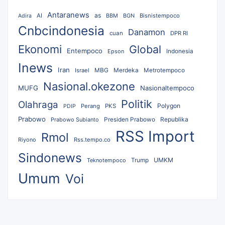
Antaranews
as
AI
BBM
BGN
Bisnistempoco
Adira
Cnbcindonesia
Danamon
cuan
DPR RI
Ekonomi
Global
Entempoco
Epson
Indonesia
Inews
Iran
MBG
Merdeka
Israel
Metrotempoco
Nasional.okezone
MUFG
Nasionaltempoco
Politik
Olahraga
Polygon
Perang
PKS
PDIP
Prabowo
Republika
Prabowo Subianto
Presiden Prabowo
RSS Import
Rmol
Riyono
Rss.tempo.co
Sindonews
UMKM
Teknotempoco
Trump
Umum
Voi