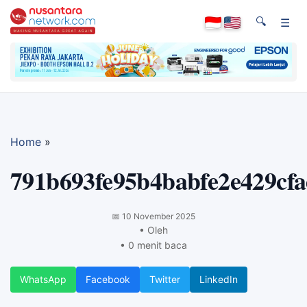
🔍
☰
Home
»
791b693fe95b4babfe2e429cf
📅
10 November 2025
• Oleh
• 0 menit baca
WhatsApp
Facebook
Twitter
LinkedIn