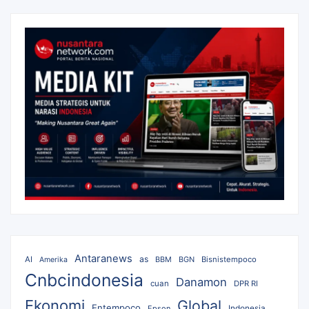
Antaranews
as
AI
BBM
BGN
Bisnistempoco
Amerika
Cnbcindonesia
Danamon
cuan
DPR RI
Ekonomi
Global
Entempoco
Epson
Indonesia