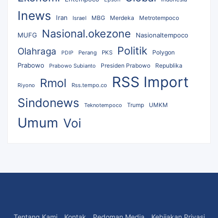
Inews
Iran
MBG
Merdeka
Israel
Metrotempoco
Nasional.okezone
MUFG
Nasionaltempoco
Politik
Olahraga
Polygon
Perang
PKS
PDIP
Prabowo
Republika
Prabowo Subianto
Presiden Prabowo
RSS Import
Rmol
Riyono
Rss.tempo.co
Sindonews
UMKM
Teknotempoco
Trump
Umum
Voi
Tentang Kami
Kontak
Pedoman Media
Kebijakan Privasi