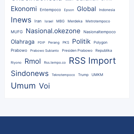
Ekonomi
Global
Entempoco
Epson
Indonesia
Inews
Iran
MBG
Merdeka
Israel
Metrotempoco
Nasional.okezone
MUFG
Nasionaltempoco
Politik
Olahraga
Polygon
Perang
PKS
PDIP
Prabowo
Republika
Prabowo Subianto
Presiden Prabowo
RSS Import
Rmol
Riyono
Rss.tempo.co
Sindonews
UMKM
Teknotempoco
Trump
Umum
Voi