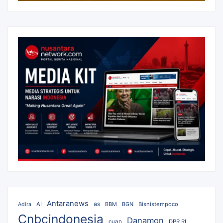
Antaranews
as
AI
BBM
BGN
Bisnistempoco
Adira
Cnbcindonesia
Danamon
cuan
DPR RI