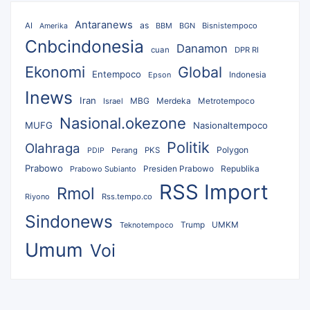
Antaranews
as
AI
BBM
BGN
Bisnistempoco
Amerika
Cnbcindonesia
Danamon
cuan
DPR RI
Ekonomi
Global
Entempoco
Epson
Indonesia
Inews
Iran
MBG
Merdeka
Israel
Metrotempoco
Nasional.okezone
MUFG
Nasionaltempoco
Politik
Olahraga
Polygon
Perang
PKS
PDIP
Prabowo
Republika
Prabowo Subianto
Presiden Prabowo
RSS Import
Rmol
Riyono
Rss.tempo.co
Sindonews
UMKM
Teknotempoco
Trump
Umum
Voi