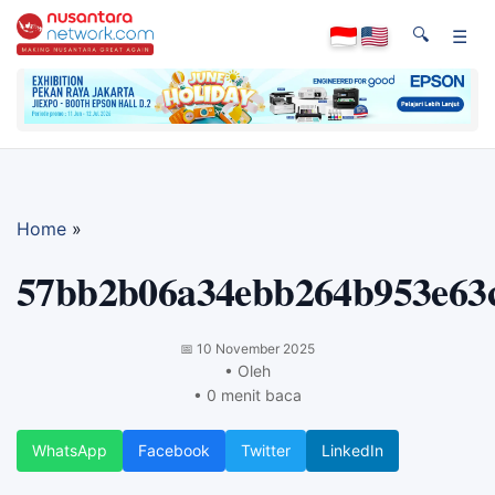
🔍
☰
Home
»
57bb2b06a34ebb264b953e63
📅
10 November 2025
• Oleh
• 0 menit baca
WhatsApp
Facebook
Twitter
LinkedIn