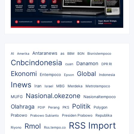
Antaranews
as
AI
BBM
BGN
Bisnistempoco
Amerika
Cnbcindonesia
Danamon
cuan
DPR RI
Ekonomi
Global
Entempoco
Epson
Indonesia
Inews
Iran
MBG
Merdeka
Israel
Metrotempoco
Nasional.okezone
MUFG
Nasionaltempoco
Politik
Olahraga
Polygon
Perang
PKS
PDIP
Prabowo
Republika
Prabowo Subianto
Presiden Prabowo
RSS Import
Rmol
Riyono
Rss.tempo.co