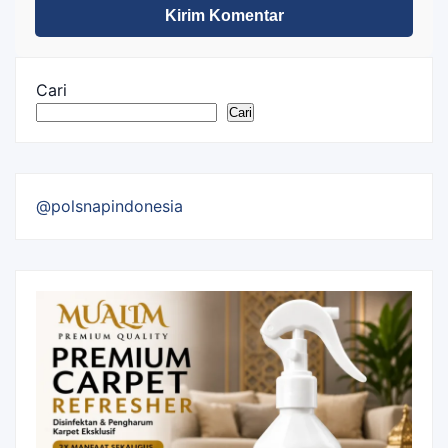
Cari
Cari
@polsnapindonesia