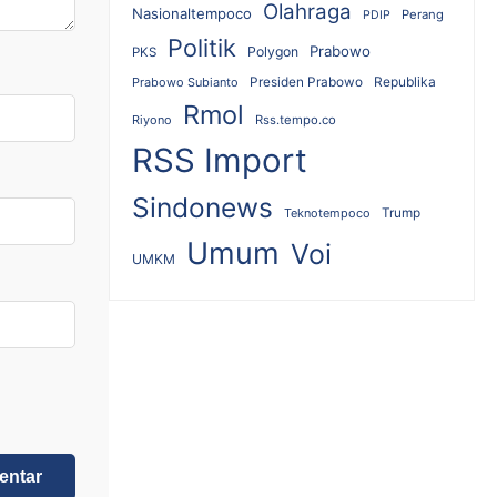
Olahraga
Nasionaltempoco
Perang
PDIP
Politik
Prabowo
Polygon
PKS
Republika
Prabowo Subianto
Presiden Prabowo
Rmol
Riyono
Rss.tempo.co
RSS Import
Sindonews
Teknotempoco
Trump
Umum
Voi
UMKM