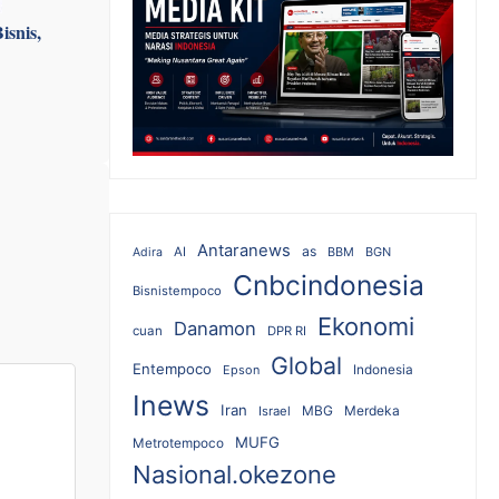
isnis,
Antaranews
as
AI
BBM
BGN
Adira
Cnbcindonesia
Bisnistempoco
Ekonomi
Danamon
cuan
DPR RI
Global
Entempoco
Epson
Indonesia
Inews
Iran
MBG
Merdeka
Israel
MUFG
Metrotempoco
Nasional.okezone