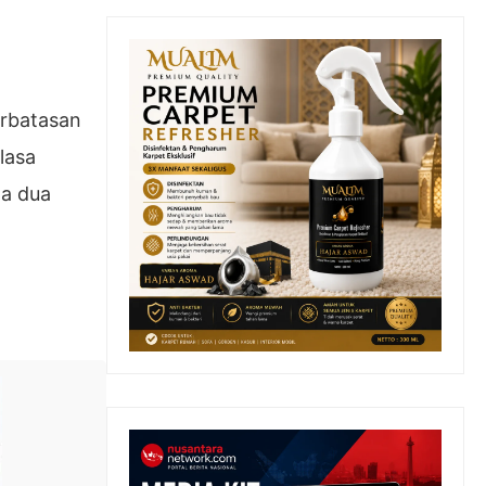
erbatasan
lasa
da dua