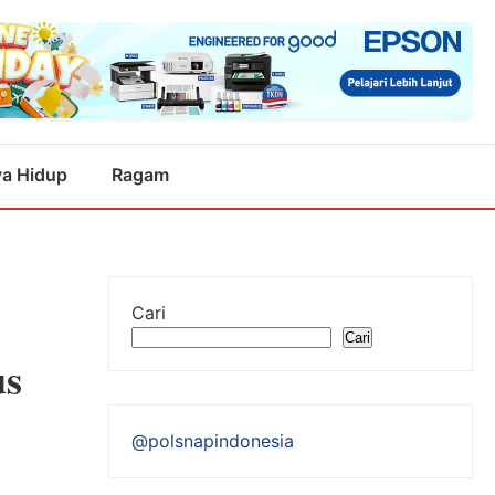
a Hidup
Ragam
Cari
Cari
us
@polsnapindonesia