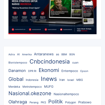
Antaranews
as
AI
BBM
BGN
Adira
Amerika
Cnbcindonesia
Bisnistempoco
cuan
Ekonomi
Danamon
Entempoco
DPR RI
Epson
Inews
Global
Iran
MBG
Indonesia
Israel
MUFG
Merdeka
Metrotempoco
Nasional.okezone
Nasionaltempoco
Politik
Olahraga
Prabowo
Polygon
Perang
PKS