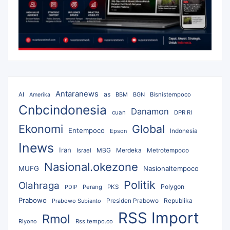
Antaranews
as
AI
BBM
BGN
Bisnistempoco
Amerika
Cnbcindonesia
Danamon
cuan
DPR RI
Ekonomi
Global
Entempoco
Epson
Indonesia
Inews
Iran
MBG
Merdeka
Israel
Metrotempoco
Nasional.okezone
MUFG
Nasionaltempoco
Politik
Olahraga
Polygon
Perang
PKS
PDIP
Prabowo
Republika
Prabowo Subianto
Presiden Prabowo
RSS Import
Rmol
Riyono
Rss.tempo.co