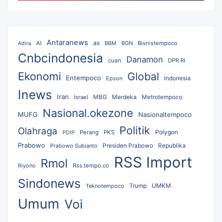
Antaranews
as
AI
BBM
BGN
Bisnistempoco
Adira
Cnbcindonesia
Danamon
cuan
DPR RI
Ekonomi
Global
Entempoco
Epson
Indonesia
Inews
Iran
MBG
Merdeka
Israel
Metrotempoco
Nasional.okezone
MUFG
Nasionaltempoco
Politik
Olahraga
Polygon
Perang
PKS
PDIP
Prabowo
Republika
Prabowo Subianto
Presiden Prabowo
RSS Import
Rmol
Riyono
Rss.tempo.co
Sindonews
UMKM
Teknotempoco
Trump
Umum
Voi