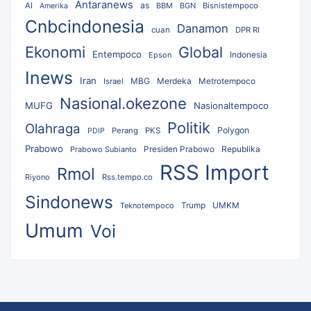
Antaranews
as
AI
BBM
BGN
Bisnistempoco
Amerika
Cnbcindonesia
Danamon
cuan
DPR RI
Ekonomi
Global
Entempoco
Epson
Indonesia
Inews
Iran
MBG
Merdeka
Israel
Metrotempoco
Nasional.okezone
MUFG
Nasionaltempoco
Politik
Olahraga
Polygon
Perang
PKS
PDIP
Prabowo
Republika
Prabowo Subianto
Presiden Prabowo
RSS Import
Rmol
Riyono
Rss.tempo.co
Sindonews
UMKM
Teknotempoco
Trump
Umum
Voi