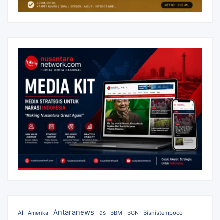
Antaranews
as
AI
BBM
BGN
Bisnistempoco
Amerika