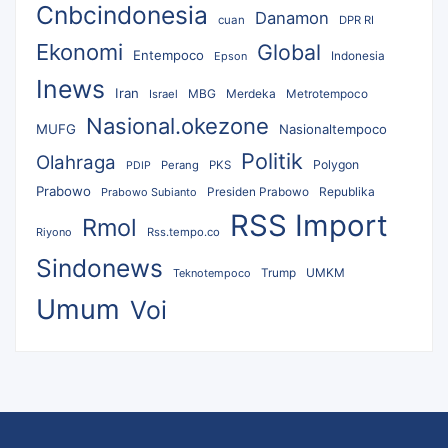
Cnbcindonesia
Danamon
cuan
DPR RI
Ekonomi
Global
Entempoco
Epson
Indonesia
Inews
Iran
MBG
Merdeka
Israel
Metrotempoco
Nasional.okezone
MUFG
Nasionaltempoco
Politik
Olahraga
Polygon
Perang
PKS
PDIP
Prabowo
Republika
Prabowo Subianto
Presiden Prabowo
RSS Import
Rmol
Riyono
Rss.tempo.co
Sindonews
UMKM
Teknotempoco
Trump
Umum
Voi