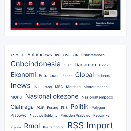
Antaranews
as
AI
BBM
BGN
Bisnistempoco
Adira
Cnbcindonesia
Danamon
cuan
DPR RI
Ekonomi
Global
Entempoco
Epson
Indonesia
Inews
Iran
MBG
Merdeka
Israel
Metrotempoco
Nasional.okezone
MUFG
Nasionaltempoco
Politik
Olahraga
Polygon
Perang
PKS
PDIP
Prabowo
Republika
Prabowo Subianto
Presiden Prabowo
RSS Import
Rmol
Riyono
Rss.tempo.co