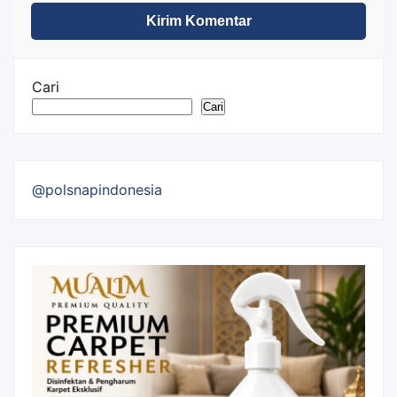
Cari
Cari
@polsnapindonesia