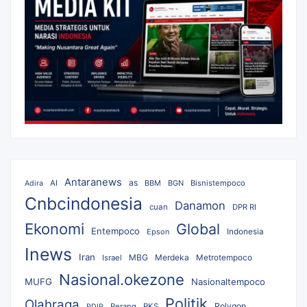
Antaranews
as
AI
BBM
BGN
Bisnistempoco
Adira
Cnbcindonesia
Danamon
cuan
DPR RI
Ekonomi
Global
Entempoco
Epson
Indonesia
Inews
Iran
MBG
Merdeka
Israel
Metrotempoco
Nasional.okezone
MUFG
Nasionaltempoco
Politik
Olahraga
Polygon
Perang
PKS
PDIP