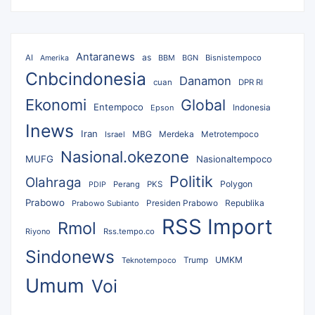
Antaranews
as
AI
BBM
BGN
Bisnistempoco
Amerika
Cnbcindonesia
Danamon
cuan
DPR RI
Ekonomi
Global
Entempoco
Epson
Indonesia
Inews
Iran
MBG
Merdeka
Israel
Metrotempoco
Nasional.okezone
MUFG
Nasionaltempoco
Politik
Olahraga
Polygon
Perang
PKS
PDIP
Prabowo
Republika
Prabowo Subianto
Presiden Prabowo
RSS Import
Rmol
Riyono
Rss.tempo.co
Sindonews
UMKM
Teknotempoco
Trump
Umum
Voi